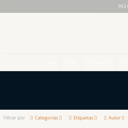
Avda. de Andalucia, 91. 23213 Santa Elena (Jaén)
953 
Inicio
Hotel
Restaurante
Ins
Filtrar por
Categorías
Etiquetas
Autor