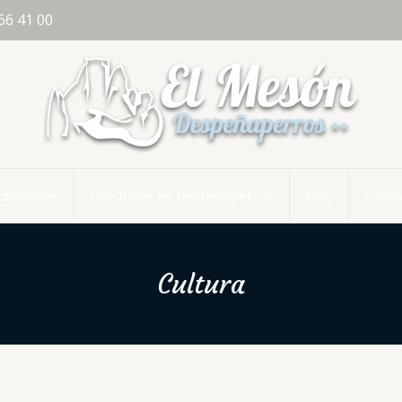
66 41 00
talaciones
Qué hacer en Despeñaperros
Blog
Conta
Cultura