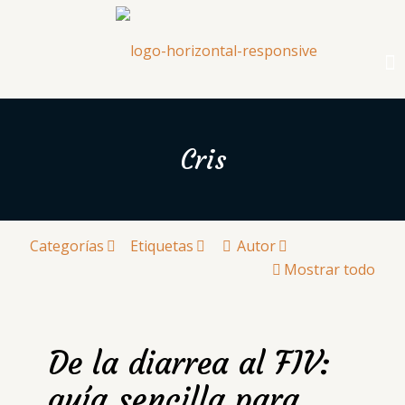
Cris
Categorías
Etiquetas
Autor
Mostrar todo
De la diarrea al FIV:
guía sencilla para