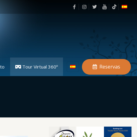
Reservas
to
Tour Virtual 360º