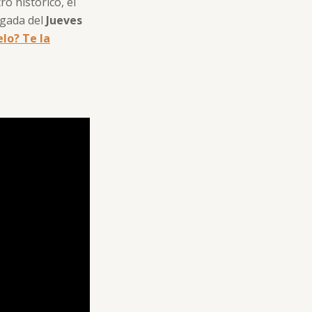
o histórico, el
ugada del
Jueves
lo? Te la