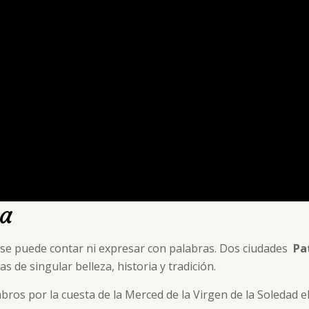
za
o se puede contar ni expresar con palabras. Dos ciudades
Pa
s de singular belleza, historia y tradición.
os por la cuesta de la Merced de la Virgen de la Soledad e