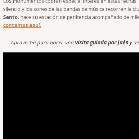
Los monumentos cobran especial interés en estas fechas. La 
silencio y los sones de las bandas de música recorren la c
Santo
, hace su estación de penitencia acompañado de mile
contamos aquí.
Aprovecha para hacer una
visita guiada por Jaén
y de