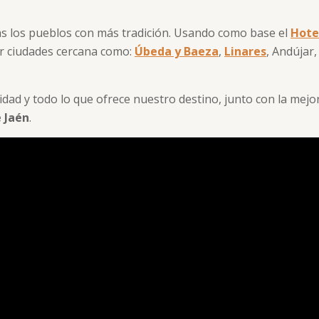
tas los pueblos con más tradición. Usando como base el
Hote
ar ciudades cercana como:
Úbeda y Baeza
,
Linares
, Andújar
idad y todo lo que ofrece nuestro destino, junto con la mej
 Jaén
.