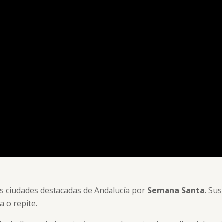
as ciudades destacadas de Andalucía por
Semana Santa
. Sus
a o repite.