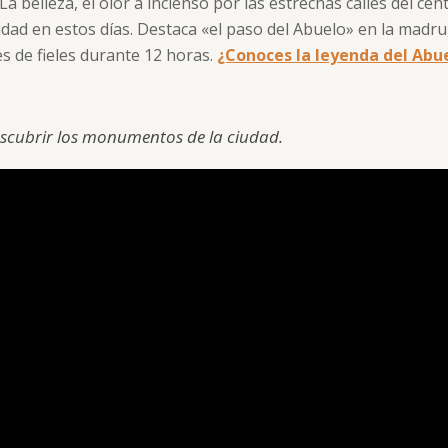
belleza, el olor a incienso por las estrechas calles del centr
iudad en estos días. Destaca «el paso del Abuelo» en la madr
s de fieles durante 12 horas.
¿Conoces la leyenda del Abue
scubrir los monumentos de la ciudad.