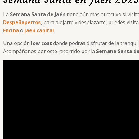
La
Semana Santa de Jaén
tiene aún mas atractivo si visi
Despeñaperros
,
para alojarte y desplazarte, puedes visit
Encina
o
Jaén capital
.
Una opción
low cost
donde podrás disfrutar de la tranquil
Acompáñanos por este recorrido por la
Semana Santa de