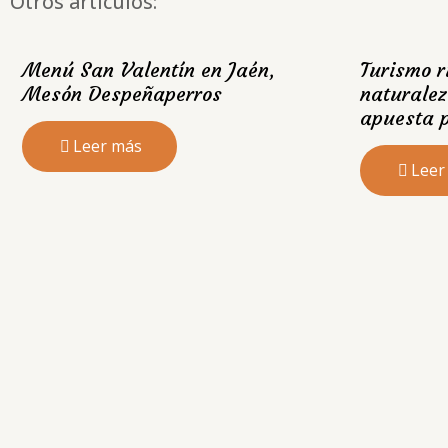
Otros artículos:
Menú San Valentín en Jaén,
Turismo r
Mesón Despeñaperros
naturalez
apuesta p
Leer más
Leer