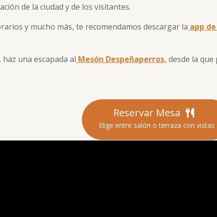
ión de la ciudad y de los visitantes.
 horarios y mucho más, te recomendamos descargar la
app de
, haz una escapada al
Mesón Despeñaperros,
desde la que 
Reservar Mesa
Elige entre salón o terraza con vistas