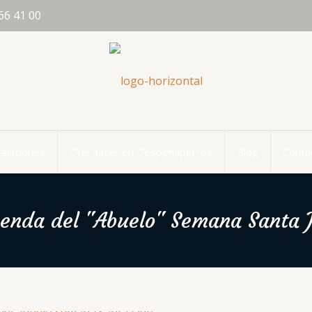
66 41 00
talaciones
Qué hacer en Despeñaperros
Blog
Conta
enda del "Abuelo" Semana Santa 