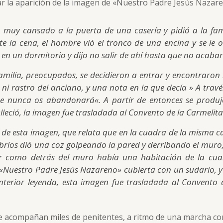
car la aparición de la imagen de «Nuestro Padre Jesús Nazar
muy cansado a la puerta de una casería y pidió a la famil
te la cena, el hombre vió el tronco de una encina y se le o
n un dormitorio y dijo no salir de ahí hasta que no acabara
amilia, preocupados, se decidieron a entrar y encontraron l
ni rastro del anciano, y una nota en la que decía »
A travé
que nunca os abandonará
«. A partir de entonces se produ
lleció, la imagen fue trasladada al Convento de la Carmelita
 de esta imagen, que relata que en la cuadra de la misma c
s bríos dió una coz golpeando la pared y derribando el mur
r como detrás del muro había una habitación de la cua
de «Nuestro Padre Jesús Nazareno» cubierta con un sudario
terior leyenda, esta imagen fue trasladada al Convento 
 le acompañan miles de penitentes, a ritmo de una marcha 