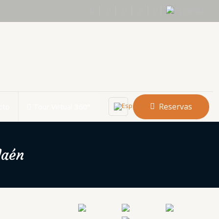
Reservas
cto
Tour Virtual 360º
Jaén