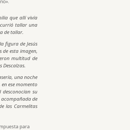
eno».
ia que allí vivía
currió tallar una
 de tallar.
a figura de Jesús
s de esta imagen,
jeron multitud de
s Descalzas.
asería, una noche
o, en ese momento
l desconocían su
, y acompañada de
de las Carmelitas
compuesta para