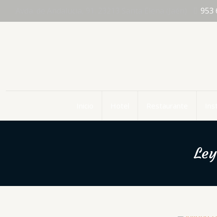
Avda. de Andalucia, 91. 23213 Santa Elena (Jaén)
953 
Inicio
Hotel
Restaurante
Ins
Ley