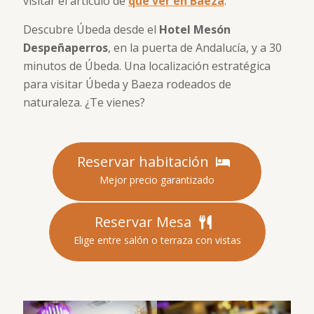
visitar el artículo de
qué ver en Baeza
.
Descubre Úbeda desde el
Hotel Mesón
Despeñaperros
, en la puerta de Andalucía, y a 30
minutos de Úbeda. Una localización estratégica
para visitar Úbeda y Baeza rodeados de
naturaleza. ¿Te vienes?
Reservar habitación
Mejor precio garantizado
Reservar Mesa
Elige entre salón o terraza con vistas