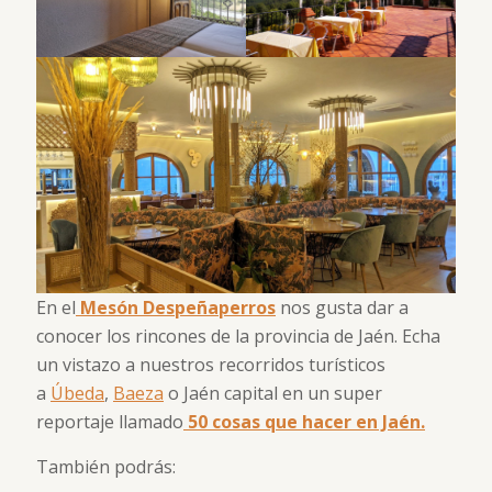
En el
Mesón Despeñaperros
nos gusta dar a
conocer los rincones de la provincia de Jaén. Echa
un vistazo a nuestros recorridos turísticos
a
Úbeda
,
Baeza
o Jaén capital en un super
reportaje llamado
50 cosas que hacer en Jaén.
También podrás: