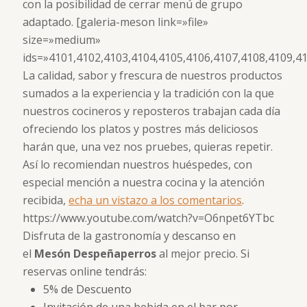
con la posibilidad de cerrar menú de grupo
adaptado. [galeria-meson link=»file»
size=»medium»
ids=»4101,4102,4103,4104,4105,4106,4107,4108,4109,41
La calidad, sabor y frescura de nuestros productos
sumados a la experiencia y la tradición con la que
nuestros cocineros y reposteros trabajan cada día
ofreciendo los platos y postres más deliciosos
harán que, una vez nos pruebes, quieras repetir.
Así lo recomiendan nuestros huéspedes, con
especial mención a nuestra cocina y la atención
recibida,
echa un vistazo a los comentarios
.
https://www.youtube.com/watch?v=O6npet6YTbc
Disfruta de la gastronomía y descanso en
el
Mesón Despeñaperros
al mejor precio. Si
reservas online tendrás:
5% de Descuento
Invitación de una bebida en el bar por