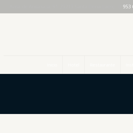
Avda. de Andalucia, 91. 23213 Santa Elena (Jaén)
953 
Inicio
Hotel
Restaurante
Ins