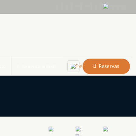
Reservas
cto
Tour Virtual 360º