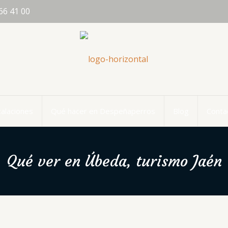
66 41 00
talaciones
Qué hacer en Despeñaperros
Blog
Conta
Qué ver en Úbeda, turismo Jaén