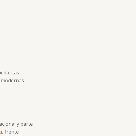
beda. Las
on modernas
cional y parte
a
, frente