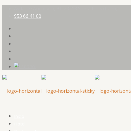
Avda. de Andalucia, 91. 23213 Santa Elena (Jaén)
953 66 41 00
Inicio
Hotel