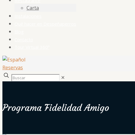
Restaurante
Carta
Instalaciones
Qué hacer en Despeñaperros
Blog
Contacto
Tour Virtual 360º
Reservas
✕
Programa Fidelidad Amigo