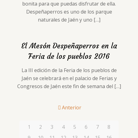
bonita para que puedas disfrutar de ella.
Despeñaperros es uno de los parque
naturales de Jaén y uno
[…]
El Mesón Despeñaperros en la
Feria de los pueblos 2016
La III edición de la Feria de los pueblos de
Jaén se celebrará en el palacio de Ferias y
Congresos de Jaén este fin de semana del
[…]
Anterior
1
2
3
4
5
6
7
8
9
10
11
12
13
14
15
16