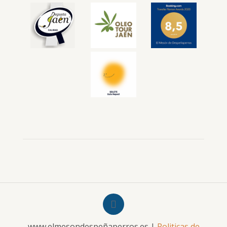
www.elmesondespeñaperros.es |
Politicas de