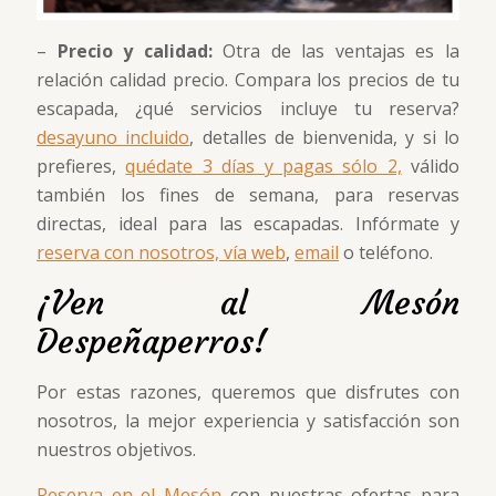
–
Precio y calidad:
Otra de las ventajas es la
relación calidad precio. Compara los precios de tu
escapada, ¿qué servicios incluye tu reserva?
desayuno incluido
, detalles de bienvenida, y si lo
prefieres,
quédate 3 días y pagas sólo 2,
válido
también los fines de semana, para reservas
directas, ideal para las escapadas. Infórmate y
reserva con nosotros, vía web
,
email
o teléfono.
¡Ven al Mesón
Despeñaperros!
Por estas razones, queremos que disfrutes con
nosotros, la mejor experiencia y satisfacción son
nuestros objetivos.
Reserva en el Mesón
con nuestras ofertas para