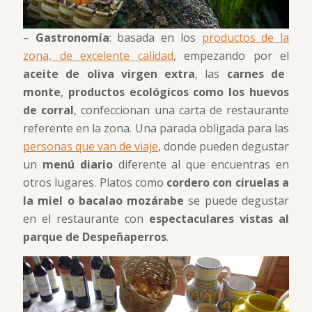
–
Gastronomía
: basada en los
productos de la
zona, de excelente calidad
, empezando por el
aceite de oliva virgen extra
, las
carnes de
monte
,
productos ecológicos como los huevos
de corral
, confeccionan una carta de restaurante
referente en la zona. Una parada obligada para las
personas que van de viaje
, donde pueden degustar
un
menú diario
diferente al que encuentras en
otros lugares. Platos como
cordero con ciruelas a
la miel o bacalao mozárabe
se puede degustar
en el restaurante con
espectaculares vistas al
parque de Despeñaperros
.