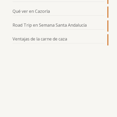
Qué ver en Cazorla
Road Trip en Semana Santa Andalucía
Ventajas de la carne de caza
www.elmesondespeñaperros.es
|
Politicas
de
privacidad
|
Politicas