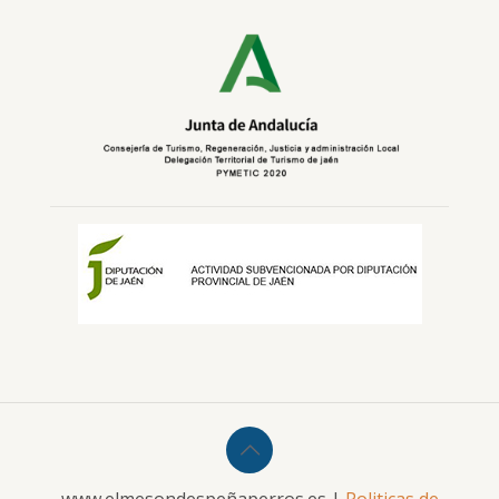
www.elmesondespeñaperros.es |
Politicas de