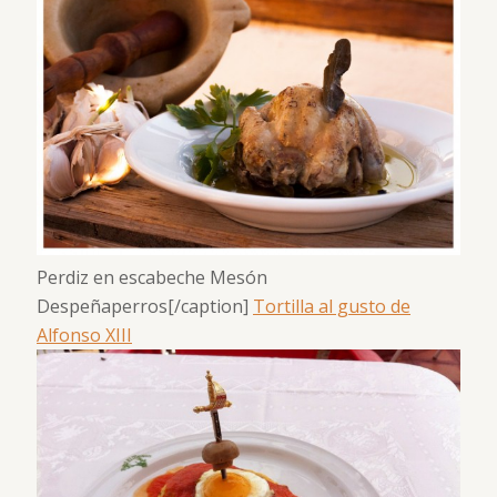
Perdiz en escabeche Mesón
Despeñaperros[/caption]
Tortilla al gusto de
Alfonso XIII