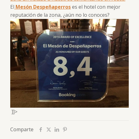
El
Mesón Despeñaperros
es el hotel con mejor
reputación de la zona, ¿aún no lo conoces?
]]>
Comparte