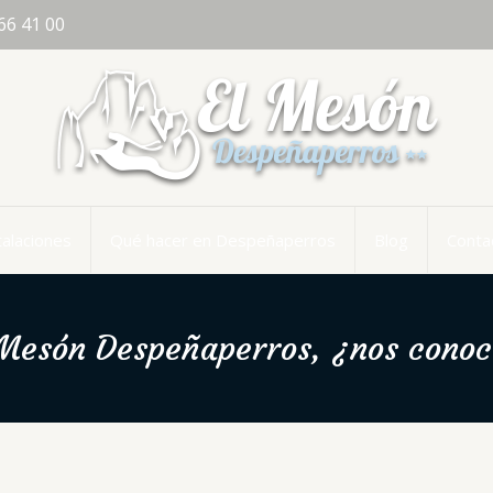
66 41 00
talaciones
Qué hacer en Despeñaperros
Blog
Conta
 Mesón Despeñaperros, ¿nos conoc