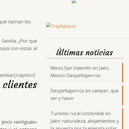
 qué opinan los
 familia. ¿Por qué
pia con vistas al
Últimas noticias
Menú San Valentín en Jaén,
amiliar[/caption]
Mesón Despeñaperros
lientes
Despeñaperros en camper, que
ver y hacer
Turismo rural sostenible en
Jaén: naturaleza, alojamientos y
n poco «antiguas»
la apuesta por la energía solar