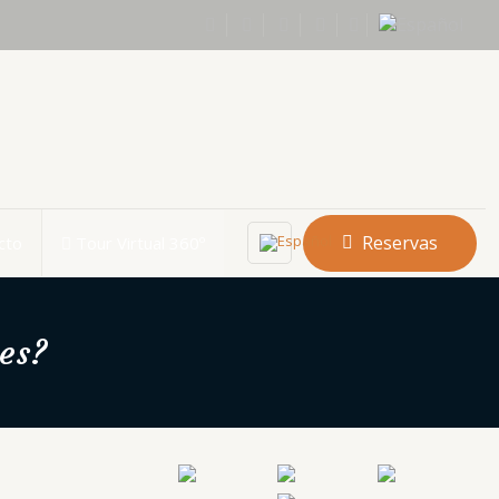
Reservas
cto
Tour Virtual 360º
es?