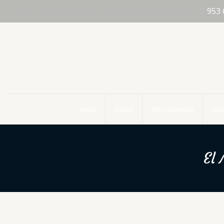
Avda. de Andalucia, 91. 23213 Santa Elena (Jaén)
953 
Inicio
Hotel
Restaurante
Ins
El