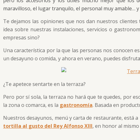
pero los accesorios y los útiles mucho mejor que los d
maravilloso, el lugar tranquilo, el personal muy amable… y
Te dejamos las opiniones que nos dan nuestros clientes
idea sobre nuestras instalaciones, servicios o gastrono
empresas sino?
Una característica por la que las personas nos conocen es 
un desayuno o comida, y ahora en verano, puedes disfrutar
¿Te apetece sentarte en la terraza?
Pero por sí sola, la terraza no hará que te quedes, por eso
la zona o comarca, es la
gastronomía
. Basada en producto
Nuestros desayunos, menú y carta de restaurante, está a la
tortilla al gusto del Rey Alfonso XIII
, en honor al mismo 