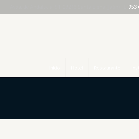
Avda. de Andalucia, 91. 23213 Santa Elena (Jaén)
953 
Inicio
Hotel
Restaurante
Ins