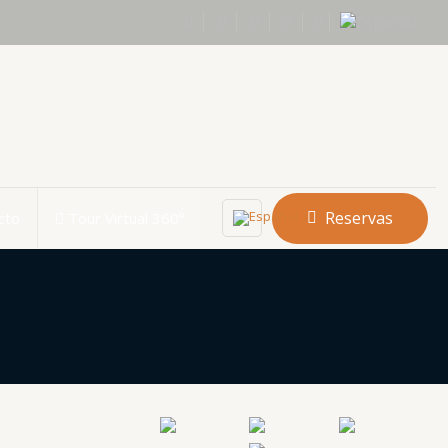
Reservas
cto
Tour Virtual 360º