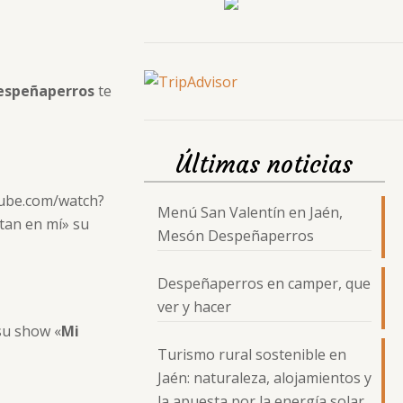
espeñaperros
te
Últimas noticias
tube.com/watch?
Menú San Valentín en Jaén,
tan en mí» su
Mesón Despeñaperros
Despeñaperros en camper, que
ver y hacer
su show «
Mi
Turismo rural sostenible en
Jaén: naturaleza, alojamientos y
la apuesta por la energía solar