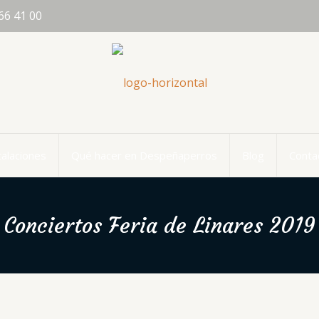
66 41 00
talaciones
Qué hacer en Despeñaperros
Blog
Conta
Conciertos Feria de Linares 2019