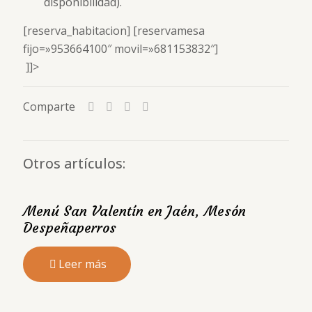
disponibilidad).
[reserva_habitacion] [reservamesa
fijo=»953664100″ movil=»681153832″]
]]>
Comparte
Otros artículos:
Menú San Valentín en Jaén, Mesón
Despeñaperros
Leer más