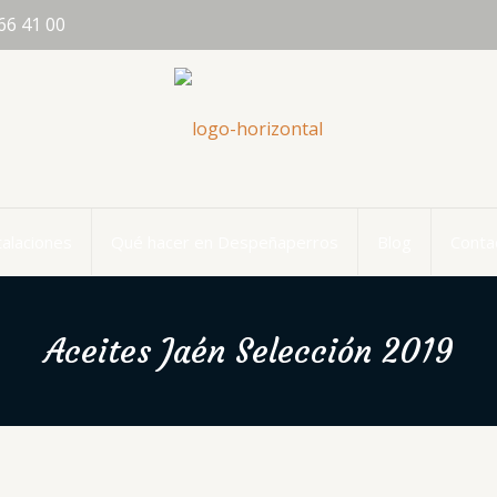
66 41 00
talaciones
Qué hacer en Despeñaperros
Blog
Conta
Aceites Jaén Selección 2019