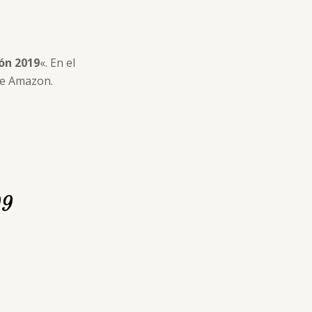
ión 2019
«. En el
de Amazon.
99