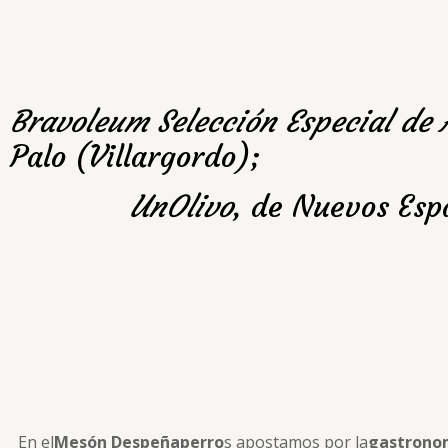
Bravoleum Selección Especial de 
Palo (Villargordo);
UnOlivo
, de Nuevos Espa
En el
Mesón Despeñaperro
s apostamos por la
gastronom