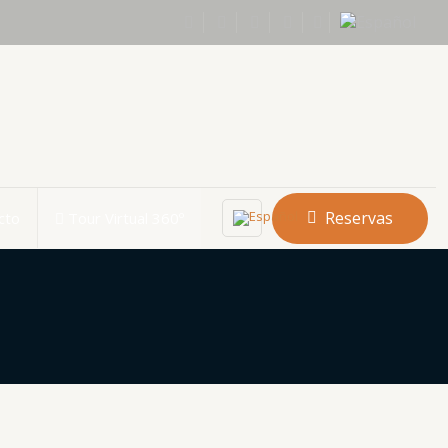
Reservas
cto
Tour Virtual 360º