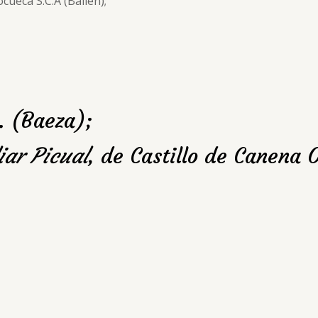
ocueca S.C.A (Bailén);
B. (Baeza);
iar Picual
, de Castillo de Canena 