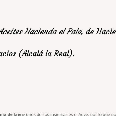
Aceites Hacienda el Palo
, de Hacie
cios (Alcalá la Real).
ía de Jaén
y unos de sus insignias es el Aove, por lo que p