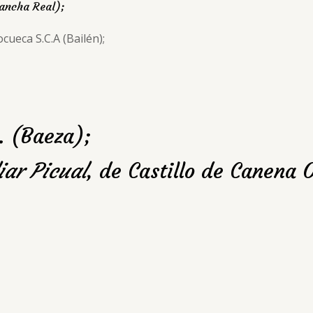
ancha Real);
ocueca S.C.A (Bailén);
B. (Baeza);
iar Picual
, de Castillo de Canena 