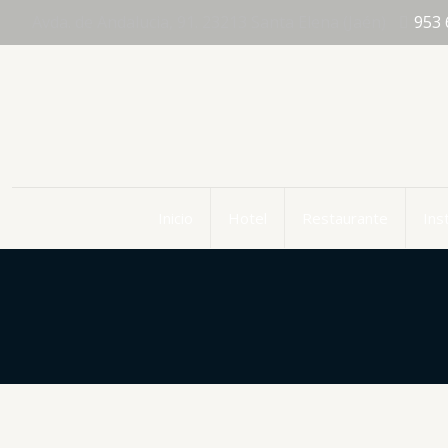
Avda. de Andalucia, 91. 23213 Santa Elena (Jaén)
953 
Inicio
Hotel
Restaurante
Ins