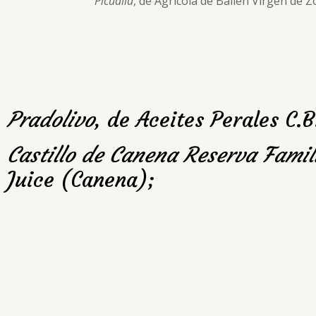
Picualia
, de Agrícola de Bailén Virgen de Z
Pradolivo
, de Aceites Perales C.
Castillo de Canena Reserva Famil
Juice (Canena);