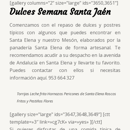
[gallery columns="2" size="large" ids="3650,3651"]
Dulces Semana Santa Jaén
Comenzamos con el repaso de dulces y postres
típicos con algunos que puedes encontrar en
Santa Elena y nuestro Mesón, elaborados por la
panadería Santa Elena de forma artesanal. Te
recomendamos acudir a su despacho en la avenida
de Andalucía en Santa Elena y llevarte tu favorito.
Puedes contactar con ellos si necesitas
información aquí. 953 664 327
Torrijas Leche frita Hornazos Pericones de Santa Elena Roscos
Fritos y Pestiños Flores
[gallery size="large" ids="3647,3648,3649"] [ctt
template=»3″ link=»cg7cK» via=»yes» ][/ctt]
Si quieres disfrutar de una comida típica de