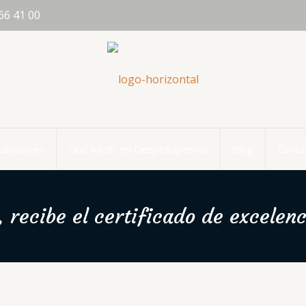
66 41 00
talaciones
Qué hacer en Despeñaperros
Blog
Conta
recibe el certificado de excelenc