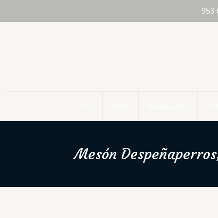
Avda. de Andalucia, 91. 23213 Santa Elena (Jaén)
953 
Inicio
Hotel
Restaurante
Ins
Mesón Despeñaperros, 