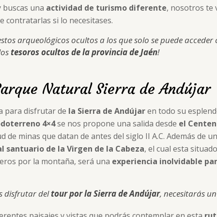
 buscas una
actividad de turismo diferente
, nosotros te
 contratarlas si lo necesitases.
estos arqueológicos ocultos a los que solo se puede acceder
los
tesoros ocultos de la provincia de Jaén
!
Parque Natural Sierra de Andújar
a para disfrutar de
la Sierra de Andújar
en todo su esplend
doterreno 4×4
se nos propone una salida desde
el Centen
ud de minas que datan de antes del siglo II A.C. Además de u
al santuario de la Virgen de la Cabeza
, el cual esta situad
aderos por la montaña, será una
experiencia inolvidable pa
s disfrutar del
tour por la Sierra de Andújar
, necesitarás un
erentes paisajes y vistas que podrás contemplar en esta
rut