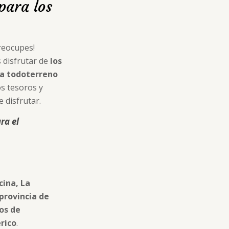
para los
reocupes!
 disfrutar de
los
ta todoterreno
os tesoros y
e disfrutar.
ra el
cina, La
provincia de
ios de
érico
.