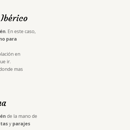
Ibérico
aén
. En este caso,
no para
lación en
ue ir.
s donde mas
na
aén
de la mano de
itas
y
parajes