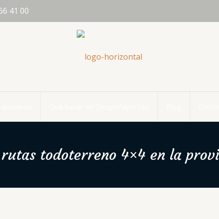
66 41 00
talaciones
Qué hacer en Despeñaperros
Blog
Conta
rutas todoterreno 4×4 en la prov