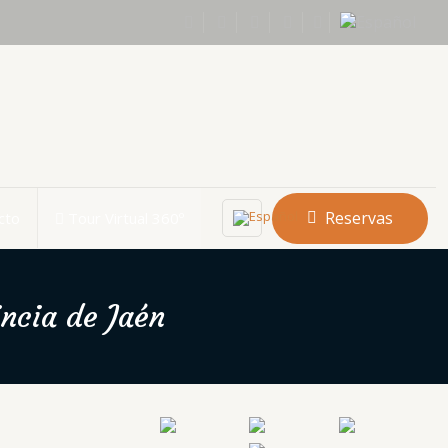
Reservas
cto
Tour Virtual 360º
incia de Jaén