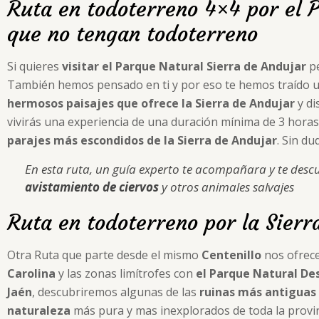
Ruta en todoterreno 4×4 por el 
que no tengan todoterreno
Si quieres
visitar el Parque Natural Sierra de Andujar
pe
También hemos pensado en ti y por eso te hemos traído un
hermosos paisajes que ofrece la Sierra de Andujar
y di
vivirás una experiencia de una duración mínima de 3 horas
parajes más escondidos de la Sierra de Andujar
. Sin du
En esta ruta, un guía experto te acompañara y te desc
avistamiento de ciervos
y otros animales salvajes
Ruta en todoterreno por la Sier
Otra Ruta que parte desde el mismo
Centenillo
nos ofrece
Carolina
y las zonas limítrofes con
el Parque Natural De
Jaén
, descubriremos algunas de las
ruinas más antiguas 
naturaleza
más pura y mas inexplorados de toda la provin