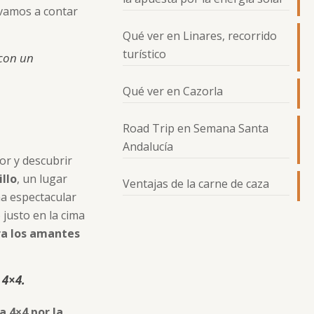
 vamos a contar
Qué ver en Linares, recorrido
turístico
 con un
Qué ver en Cazorla
Road Trip en Semana Santa
Andalucía
or y descubrir
illo
, un lugar
Ventajas de la carne de caza
na espectacular
o justo en la cima
ra los amantes
4×4.
a 4×4 por la