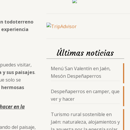
en todoterreno
a experiencia
Últimas noticias
puedes visitar,
Menú San Valentín en Jaén,
 y sus paisajes
.
Mesón Despeñaperros
ue solo se
s hermosas
Despeñaperros en camper, que
ver y hacer
hacer en la
Turismo rural sostenible en
Jaén: naturaleza, alojamientos y
ando del paisaje,
la apuesta por la energía solar