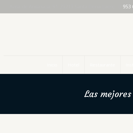
Avda. de Andalucia, 91. 23213 Santa Elena (Jaén)
953 
Inicio
Hotel
Restaurante
Ins
Las mejores 