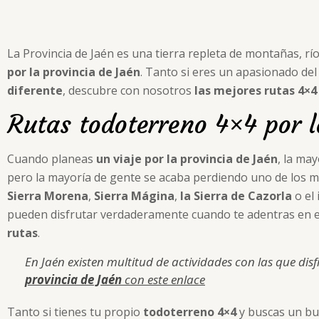
La Provincia de Jaén es una tierra repleta de montañas, rí
por la provincia de Jaén
. Tanto si eres un apasionado de
diferente
, descubre con nosotros
las mejores rutas 4×4 
Rutas todoterreno 4×4 por l
Cuando planeas
un viaje por la provincia de Jaén
, la ma
pero la mayoría de gente se acaba perdiendo uno de los m
Sierra Morena
,
Sierra Mágina
,
la Sierra de Cazorla
o el 
pueden disfrutar verdaderamente cuando te adentras en el
rutas
.
En Jaén existen multitud de actividades con las que dis
provincia de Jaén
con este enlace
Tanto si tienes tu propio
todoterreno 4×4
y buscas un bue