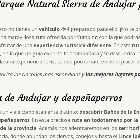
Parque Natural Sierra de Andujar 
ro no tienes un
vehículo 4×4
preparado para ello, ¡No te p
a maravillosa ruta ofrecida por Yumping con la que podrás
sfrutar de una
experiencia turística diferente
. En esta
ru
, en la que un guía experto te acompañara y te descubrirá l
da una experiencia turística que pocos han tenido el placer d
ubrirá los rincones mas escondidos y
los mejores lugares pa
ra de Andujar y despeñaperros
 un viaje completamente distinto:
descubrir Baños de la En
speñaperros
. En esta preciosa
ruta en todoterreno por la 
de la provincia
. Además nos adentraremos en los
territor
cia, donde abundan los ciervos, conejos y hasta el
Lince Ib