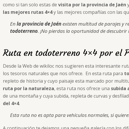
como si tan solo estas de
visita por la provincia de Jaén
y
las mejores rutas 4×4
y las mejores compañías con las que
En
la provincia de Jaén
existen multitud de parajes y r
todoterreno
. ¡No pierdas la oportunidad de descubrir 
Ruta en todoterreno 4×4 por el 
Desde la Web de wikiloc nos sugieren esta interesante rut
los tesoros naturales que nos ofrece. En esta ruta para
to
repleto de historia y cuyo paisaje esta marcado por multit
ruta por la naturaleza
, esta ruta nos ofrece una
subida 
de una montaña y cuya subida, repleta de curvas y desfil
del 4×4
.
Esta ruta no es apta para vehículos normales, si quiere
A continuación te dejamos una pequeña galería con los dif