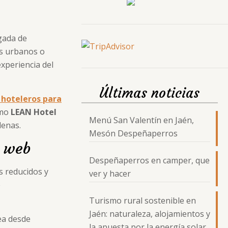
gada de
es urbanos o
xperiencia del
Últimas noticias
 hoteleros para
omo
LEAN Hotel
Menú San Valentín en Jaén,
denas.
Mesón Despeñaperros
a web
Despeñaperros en camper, que
s reducidos y
ver y hacer
e
Turismo rural sostenible en
Jaén: naturaleza, alojamientos y
ea desde
la apuesta por la energía solar