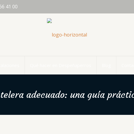
66 41 00
talaciones
Qué hacer en Despeñaperros
Blog
Conta
hotelera adecuado: una guía prácti