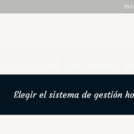
Avda. de Andalucia, 91. 23213 Santa Elena (Jaén)
953 
Inicio
Hotel
Restaurante
Ins
Elegir el sistema de gestión 