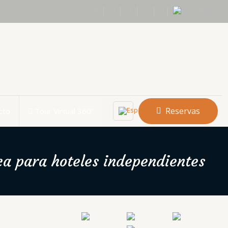
Reservas
cto
Tour Virtual 360º
ca para hoteles independientes