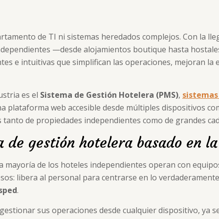
artamento de TI ni sistemas heredados complejos. Con la lle
independientes —desde alojamientos boutique hasta hostal
s e intuitivas que simplifican las operaciones, mejoran la e
stria es el
Sistema de Gestión Hotelera (PMS)
,
sistemas
una plataforma web accesible desde múltiples dispositivos c
ias tanto de propiedades independientes como de grandes ca
a de gestión hotelera basado en l
. La mayoría de los hoteles independientes operan con equipo
os: libera al personal para centrarse en lo verdaderament
ésped
.
stionar sus operaciones desde cualquier dispositivo, ya s