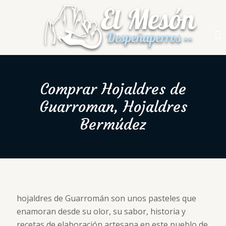
Comprar Hojaldres de
Guarroman, Hojaldres
Bermúdez
hojaldres de Guarromán son unos pasteles que
enamoran desde su olor, su sabor, historia y
recetas de elaboración artesana en este pueblo de