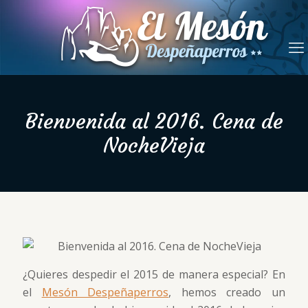
Bienvenida al 2016. Cena de
NocheVieja
¿Quieres despedir el 2015 de manera especial? En
el
Mesón Despeñaperros
, hemos creado un