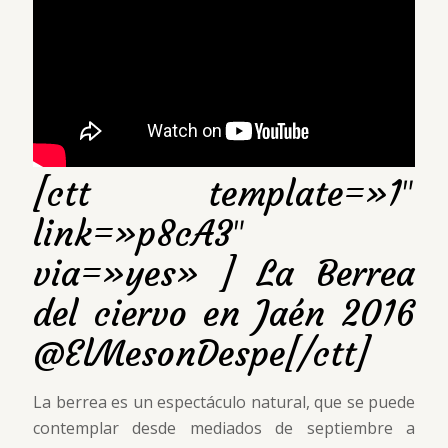
[ctt template=»1″
link=»p8cA3″
via=»yes» ] La Berrea
del ciervo en Jaén 2016
@ElMesonDespe[/ctt]
La berrea es un espectáculo natural, que se puede
contemplar desde mediados de septiembre a